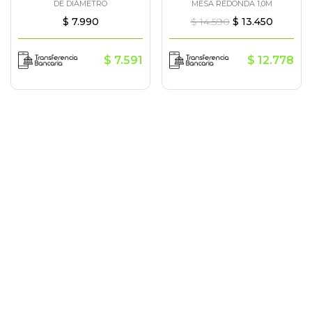
DE DIÁMETRO
MESA REDONDA 1,0M
$
7.990
$
14.590
$
13.450
$
7.591
$
12.778