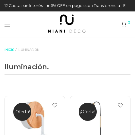
12 Cuotas sin Interés - 🔥 5% OFF en pagos con Transferencia - Envíos a todo el País
0
INICIO
/ ILUMINACIÓN
Iluminación.
¡Oferta!
¡Oferta!