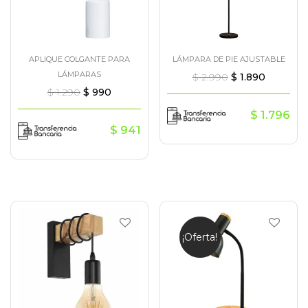
APLIQUE COLGANTE PARA
LÁMPARA DE PIE AJUSTABLE
LÁMPARAS
$
2.990
$
1.890
$
1.290
$
990
$
1.796
$
941
¡Oferta!