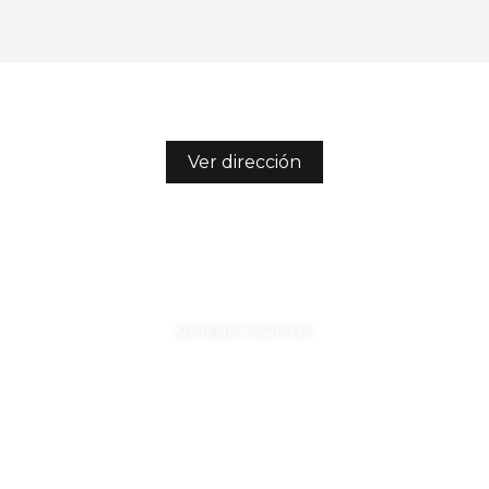
Ver dirección
/nianideco
094379582
QUIENES SOMOS
CONTACTO
PREGUNTAS FRECUENTES