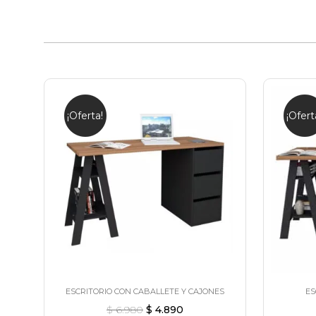
¡Oferta!
¡Ofert
ESCRITORIO CON CABALLETE Y CAJONES
ES
$
6.980
$
4.890