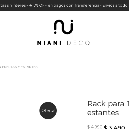
tas sin Interés - 🔥 5% OFF en pagos con Transferencia - Envíos a todo 
N PUERTAS Y ESTANTES
Rack para 
¡Oferta!
estantes
$
4.990
$
3.490