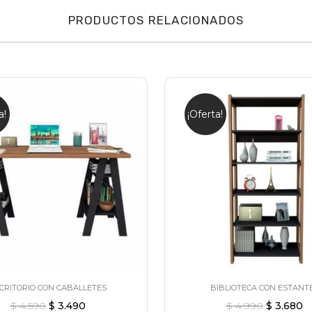
PRODUCTOS RELACIONADOS
a!
¡Oferta!
CRITORIO CON CABALLETES
BIBLIOTECA CON ESTANT
$
4.590
$
3.490
$
4.990
$
3.680