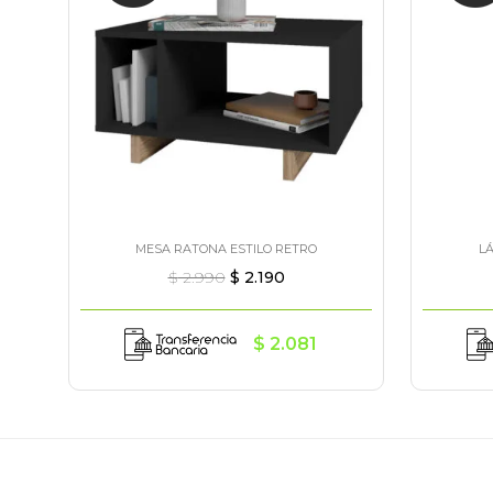
MESA RATONA ESTILO RETRO
L
$
2.990
$
2.190
$
2.081