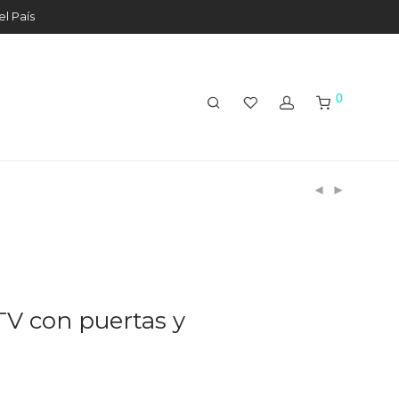
el País
0
TV con puertas y