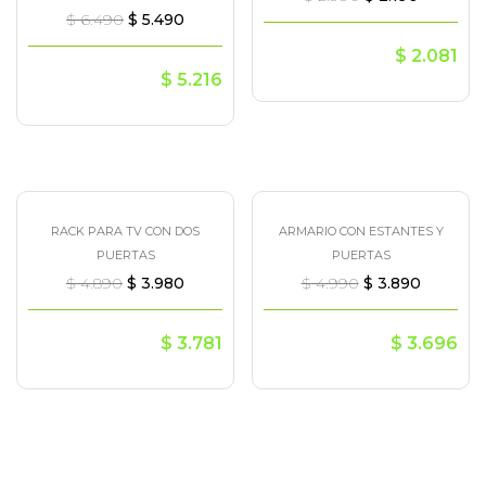
$
6.490
$
5.490
$
2.081
$
5.216
RACK PARA TV CON DOS
ARMARIO CON ESTANTES Y
¡Oferta!
¡Oferta!
PUERTAS
PUERTAS
$
4.890
$
3.980
$
4.990
$
3.890
$
3.781
$
3.696