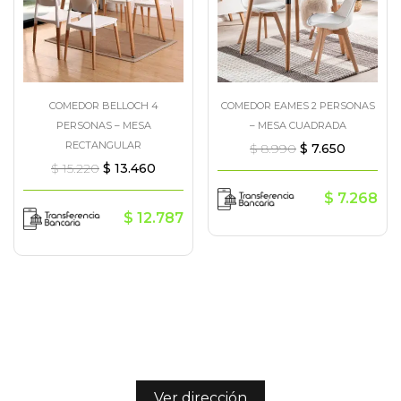
COMEDOR BELLOCH 4
COMEDOR EAMES 2 PERSONAS
PERSONAS – MESA
– MESA CUADRADA
RECTANGULAR
$
8.990
$
7.650
$
15.220
$
13.460
$
7.268
$
12.787
Ver dirección