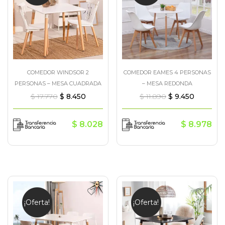
COMEDOR WINDSOR 2
COMEDOR EAMES 4 PERSONAS
PERSONAS – MESA CUADRADA
– MESA REDONDA
$
17.770
$
8.450
$
11.890
$
9.450
$
8.028
$
8.978
¡Oferta!
¡Oferta!