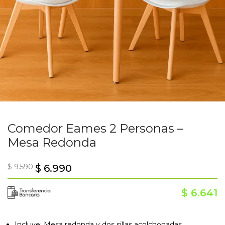
Comedor Eames 2 Personas –
Mesa Redonda
$
9.590
$
6.990
$
6.641
Incluye: Mesa redonda y dos sillas acolchonadas