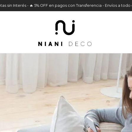
tas sin Interés - 🔥 5% OFF en pagos con Transferencia - Envíos a todo 