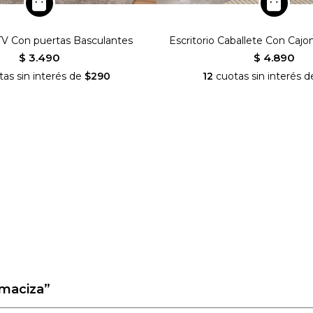
TV Con puertas Basculantes
Escritorio Caballete Con Cajo
$ 3.490
$ 4.890
as sin interés de
$290
12
cuotas sin interés 
nianideco
SEGUINOS EN INSTAGRAM
 maciza”