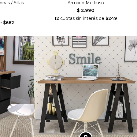
as / Sillas
Armario Multiuso
$ 2.990
12
cuotas sin interés de
$249
de
$662