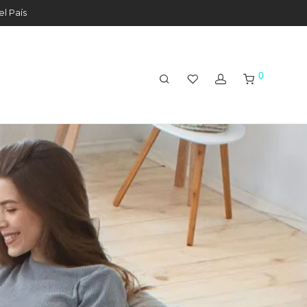
el País
0