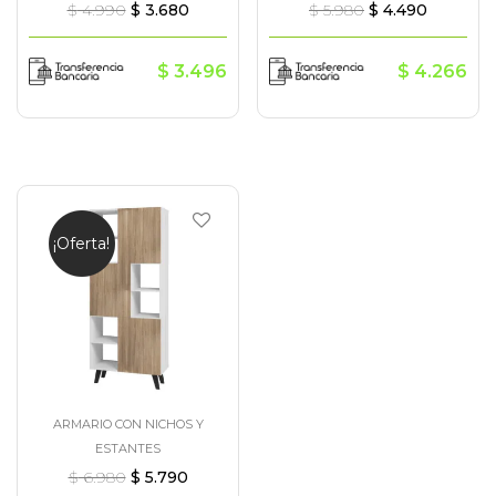
$
4.990
$
3.680
$
5.980
$
4.490
$
3.496
$
4.266
¡Oferta!
ARMARIO CON NICHOS Y
ESTANTES
$
6.980
$
5.790