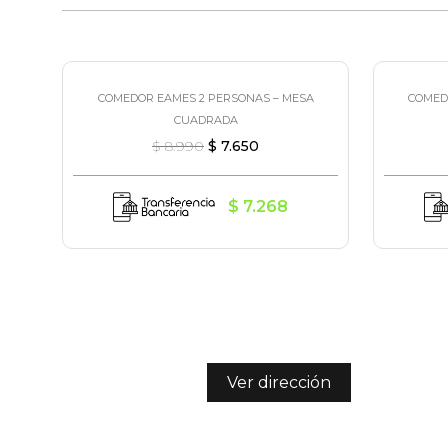
COMEDOR EAMES 2 PERSONAS – MESA
COMED
¡Oferta!
¡Ofert
CUADRADA
$
8.990
$
7.650
$
7.268
Ver dirección