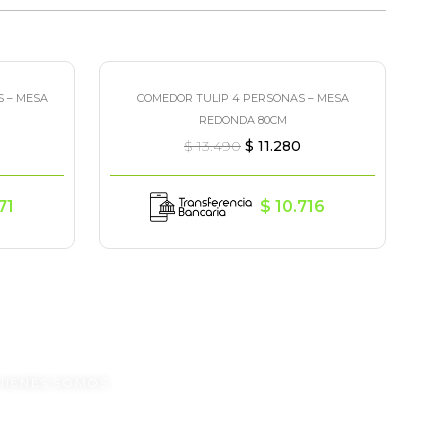
 – MESA
COMEDOR TULIP 4 PERSONAS – MESA
¡Oferta!
REDONDA 80CM
$
13.490
$
11.280
71
$
10.716
UIENES SOMOS
ONTACTO
REGUNTAS FRECUENTES