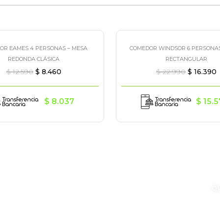
OR EAMES 4 PERSONAS – MESA
COMEDOR WINDSOR 6 PERSONAS
a!
¡Oferta!
REDONDA CLÁSICA
RECTANGULAR
$
12.590
$
8.460
$
22.990
$
16.390
$
8.037
$
15.5
/nianideco
Q
C
094379582
P