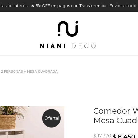
tas sin Interés - 🔥 5% OFF en pagos con Transferencia - Envíos a todo 
 2 PERSONAS – MESA CUADRADA
Comedor Wi
¡Oferta!
Mesa Cuad
$
17.770
$
8.450