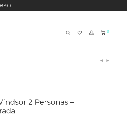
el País
0
ndsor 2 Personas –
rada