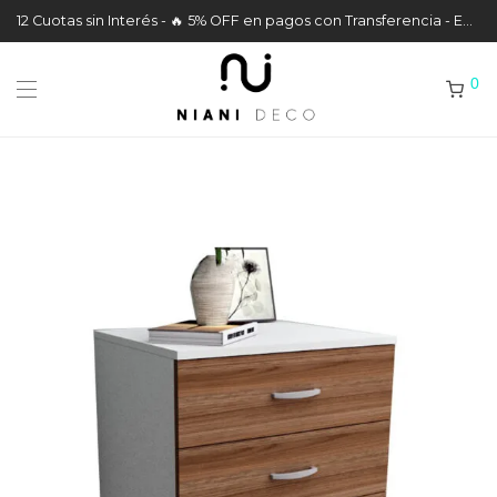
12 Cuotas sin Interés - 🔥 5% OFF en pagos con Transferencia - Envíos a todo el País
0