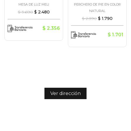
MESA DE LUZ MELI
PERCHERO DE PIE EN COLOR
NATURAL
$
3.690
$
2.480
$
2.390
$
1.790
$
2.356
$
1.701
Ver dirección
/nianideco
094379582