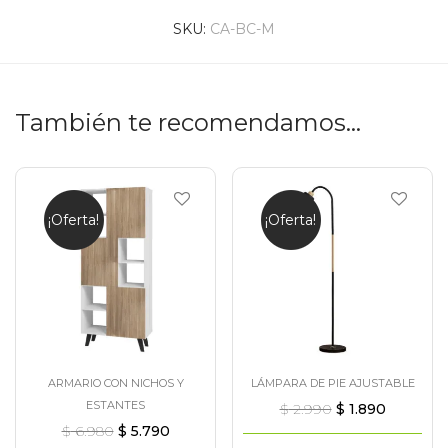
SKU:
CA-BC-M
También te recomendamos…
¡Oferta!
¡Oferta!
ARMARIO CON NICHOS Y
LÁMPARA DE PIE AJUSTABLE
ESTANTES
$
2.990
$
1.890
$
6.980
$
5.790