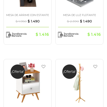
MESA DE ARRIME CON ESTANTE
MESA DE LUZ FLOTANTE
$
1.950
$
1.490
$
2.390
$
1.490
$
1.416
$
1.416
¡Oferta!
¡Oferta!