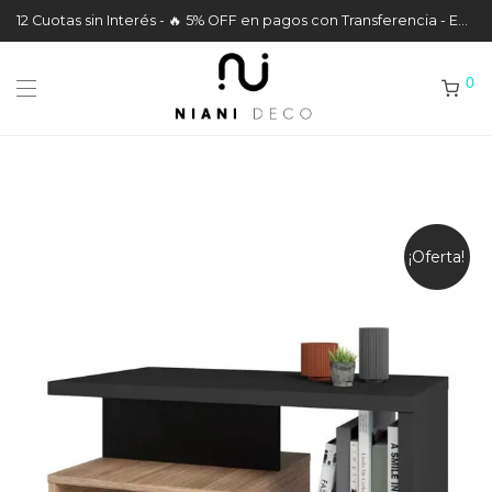
12 Cuotas sin Interés - 🔥 5% OFF en pagos con Transferencia - Envíos a todo el País
0
¡Oferta!