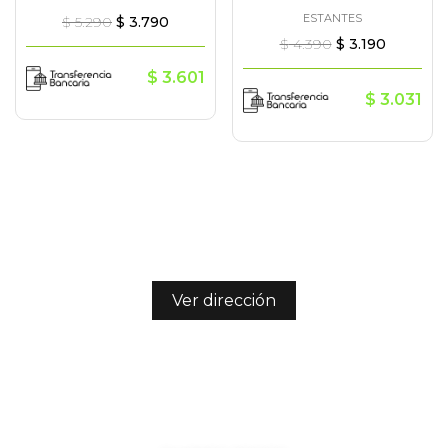
ESTANTES
$
5.290
$
3.790
$
4.390
$
3.190
$
3.601
$
3.031
Ver dirección
/nianideco
094379582