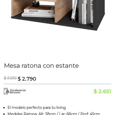
Mesa ratona con estante
$
3.590
$
2.790
$
2.651
El modelo perfecto para tu living
Medidas Ratona: Alt: 38cm / Lar: 68cm / Prof: 45cm