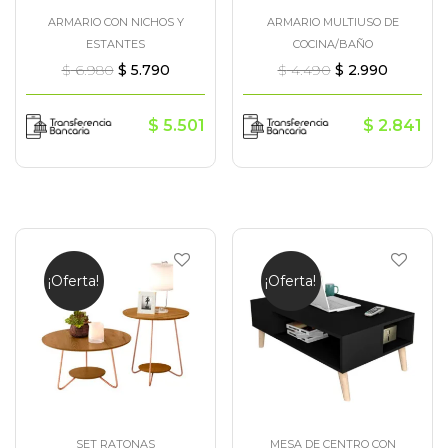
ARMARIO CON NICHOS Y
ARMARIO MULTIUSO DE
ESTANTES
COCINA/BAÑO
$
6.980
$
5.790
$
4.490
$
2.990
$
5.501
$
2.841
¡Oferta!
¡Oferta!
SET RATONAS
MESA DE CENTRO CON