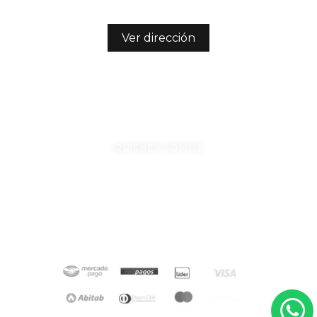
Ver dirección
/nianideco
094379582
QUIENES SOMOS
CONTACTO
PREGUNTAS FRECUENTES