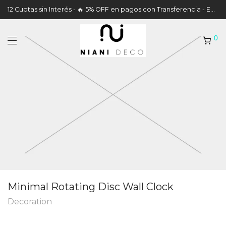
12 Cuotas sin Interés - 🔥 5% OFF en pagos con Transferencia - Envíos a todo el País
0
Minimal Rotating Disc Wall Clock
Decoration