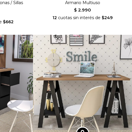
as / Sillas
Armario Multiuso
$ 2.990
12
cuotas sin interés de
$249
de
$662