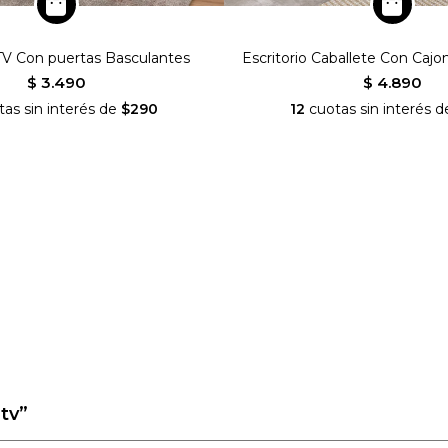
TV Con puertas Basculantes
Escritorio Caballete Con Cajo
$ 3.490
$ 4.890
as sin interés de
$290
12
cuotas sin interés 
nianideco
SEGUINOS EN INSTAGRAM
tv”