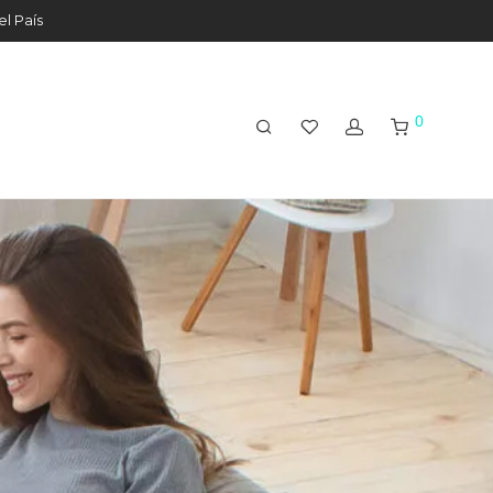
el País
0