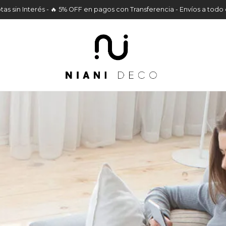
tas sin Interés - 🔥 5% OFF en pagos con Transferencia - Envíos a todo 