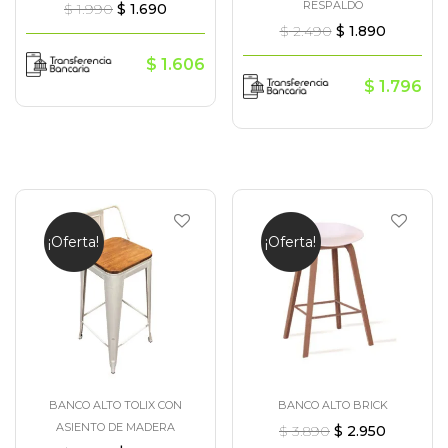
RESPALDO
$
1.990
$
1.690
$
2.490
$
1.890
$
1.606
$
1.796
¡Oferta!
¡Oferta!
BANCO ALTO TOLIX CON
BANCO ALTO BRICK
ASIENTO DE MADERA
$
3.890
$
2.950