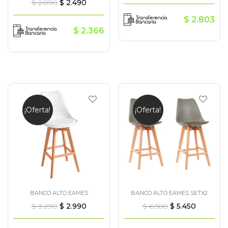
$
2.890
$
2.490
$
2.803
$
2.366
¡Oferta!
¡Oferta!
BANCO ALTO EAMES
BANCO ALTO EAMES SETX2
$
3.290
$
2.990
$
6.580
$
5.450